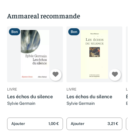
Ammareal recommande
Bon
Bon
B
LIVRE
LIVRE
LIV
Les échos du silence
Les échos du silence
Éc
Sylvie Germain
Sylvie Germain
Eug
Ajouter
1,00 €
Ajouter
3,21 €
A