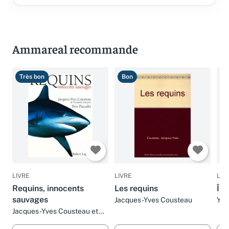
Ammareal recommande
Très bon
Bon
B
LIVRE
LIVRE
LIV
Requins, innocents
Les requins
Île
sauvages
Jacques-Yves Cousteau
Yve
Jacques-Yves Cousteau et
Yves Paccalet