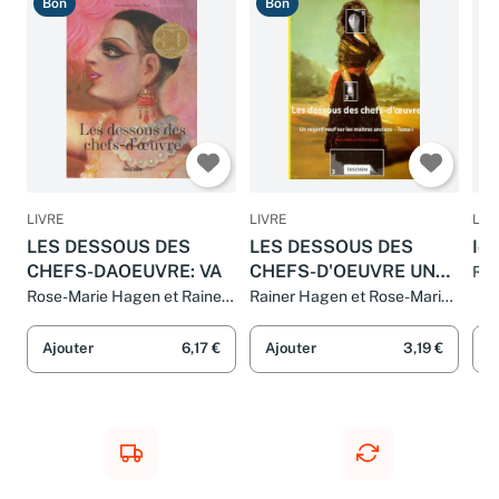
Bon
Bon
T
LIVRE
LIVRE
LIV
LES DESSOUS DES
LES DESSOUS DES
Ic
CHEFS-DAOEUVRE: VA
CHEFS-D'OEUVRE UN
Rai
Ha
REGARD NEUF SUR LES
Rose-Marie Hagen et Rainer
Rainer Hagen et Rose-Marie
Hagen
Hagen
MAITRES ANCIENS
TOME 1
Ajouter
6,17 €
Ajouter
3,19 €
A