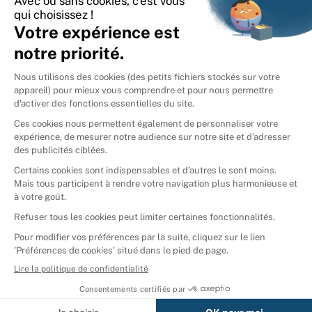
International
🇪🇸
Espagne
🇩🇪
Allemagne
🇮🇹
Italie
Donner vos livres
Ammareal © 2026
Afficher tous les résultats