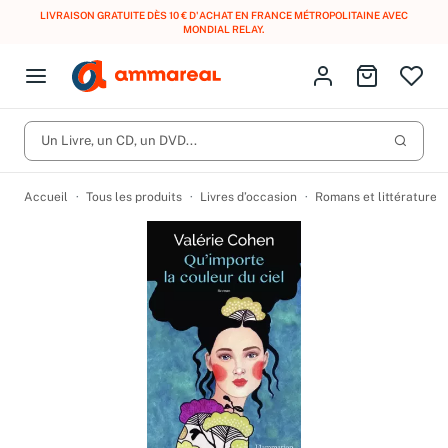
LIVRAISON GRATUITE DÈS 10 € D'ACHAT EN FRANCE MÉTROPOLITAINE AVEC
MONDIAL RELAY
.
Fermer le menu
Identifiez-vous
Aller au p
Open menu
Livres d’occasion
Lancer 
CD d'occasion
Un Livre, un CD, un DVD...
Produits
Catégories
DVD d'occasion
Accueil
Tous les produits
Livres d’occasion
Romans et littérature
Vinyles d'occasion
Partitions
Culture à 1 €
Vous n'avez pas trouvé l'article que vous cherchiez ?
Activez les notifications dans votre compte pour être alerté dès
Meilleures ventes
qu'il est en stock.
Nos engagements
Créer une alerte