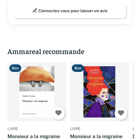
Connectez-vous pour laisser un avis
Ammareal recommande
Bon
Bon
T
LIVRE
LIVRE
LIV
Monsieur a la migraine
Monsieur a la migraine
Dep