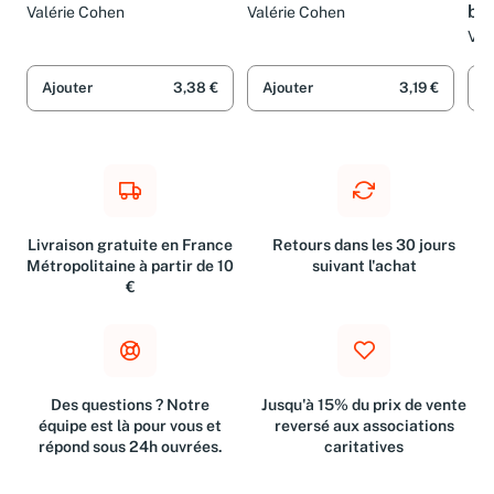
bat
Valérie Cohen
Valérie Cohen
Val
Ajouter
3,38 €
Ajouter
3,19 €
A
Livraison gratuite en France
Retours dans les 30 jours
Métropolitaine à partir de 10
suivant l'achat
€
Des questions ? Notre
Jusqu'à 15% du prix de vente
équipe est là pour vous et
reversé aux associations
répond sous 24h ouvrées.
caritatives