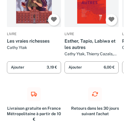
LIVRE
LIVRE
LIV
Les vraies richesses
Esther, Tapio, Labiwa et
Pla
les autres
Cathy Ytak
Cat
Cathy Ytak, Thierry Cazals,
Thomas Scotto, Anne
Maussion et Collectif
Ajouter
3,19 €
Ajouter
6,00 €
A
Livraison gratuite en France
Retours dans les 30 jours
Métropolitaine à partir de 10
suivant l'achat
€