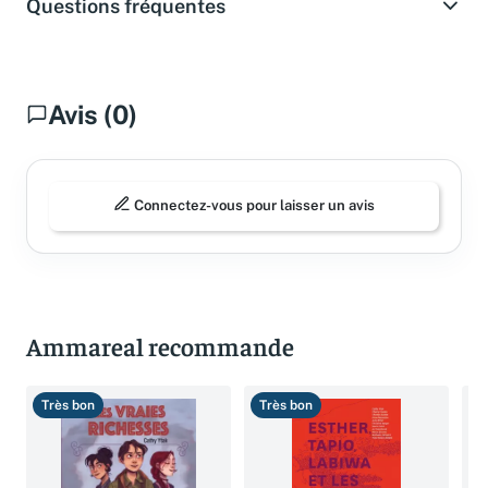
Questions fréquentes
Avis (0)
Connectez-vous pour laisser un avis
Ammareal recommande
Très bon
Très bon
T