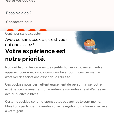
Gérer vos cookies
Besoin d'aide ?
Contactez-nous
International
🇪🇸
Espagne
🇩🇪
Allemagne
🇮🇹
Italie
Donner vos livres