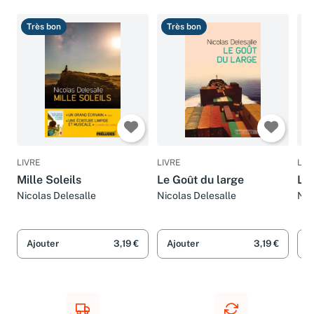
Très bon
Très bon
T
LIVRE
LIVRE
LIV
Mille Soleils
Le Goût du large
Le 
Nicolas Delesalle
Nicolas Delesalle
Nic
Ajouter
3,19 €
Ajouter
3,19 €
A