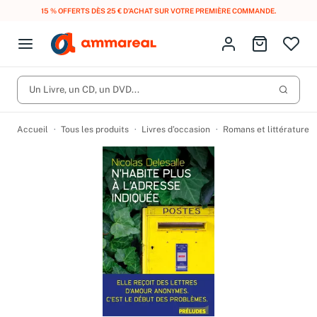
15 % OFFERTS DÈS 25 € D’ACHAT SUR VOTRE PREMIÈRE COMMANDE.
Fermer le menu
Identifiez-vous
Aller au p
Open menu
Livres d’occasion
Lancer 
Un Livre, un CD, un DVD...
CD d'occasion
Produits
Catégories
DVD d'occasion
Accueil
Tous les produits
Livres d’occasion
Romans et littérature
Vinyles d'occasion
Partitions
Culture à 1 €
Vous n'avez pas trouvé l'article que vous cherchiez ?
Activez les notifications dans votre compte pour être alerté dès
Meilleures ventes
qu'il est en stock.
Nos engagements
Créer une alerte