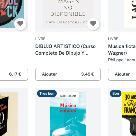
LIVRE
LIVRE
DIBUJO ARTISTICO (Curso
Musica ficta
Completo De Dibujo Y
Wagner)
Pintura)
Philippe Laco
6,17 €
Ajouter
3,49 €
Ajouter
Très bon
Bon