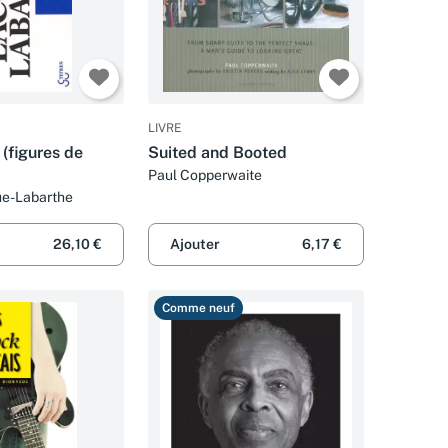
LIVRE
 (figures de
Suited and Booted
Paul Copperwaite
ue-Labarthe
26,10 €
Ajouter
6,17 €
Comme neuf