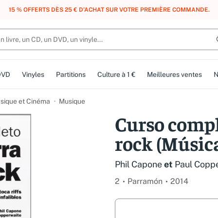
, DES POINTS, DES RÉCOMPENSES :
REJOIGNEZ GRATUITEMENT LE CLUB 
DVD
Vinyles
Partitions
Culture à 1 €
Meilleures ventes
N
usique et Cinéma
Musique
Curso compl
rock (Músic
Phil Capone
et
Paul Copp
2
Parramón
2014