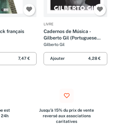
LIVRE
ck français
Cadernos de Música -
Gilberto Gil (Portuguese
Edition)
Gilberto Gil
7,47 €
Ajouter
4,28 €
e est
Jusqu'à 15% du prix de vente
s 24h
reversé aux associations
caritatives