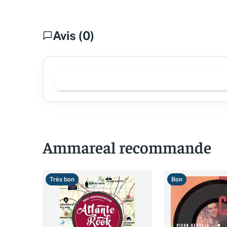
Avis (0)
Ammareal recommande
Très bon
Bon