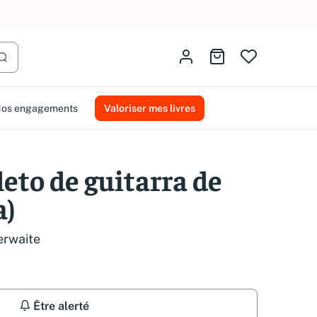
AMMAREAL.
Identifiez-vous
Aller au panier
Lancer la recherche
os engagements
Valoriser mes livres
eto de guitarra de
a)
erwaite
Être alerté