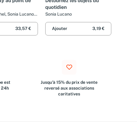
ty au point de
Détournez les objets du
quotidien
hel, Sonia Lucano
Sonia Lucano
r-Fournel
33,57 €
Ajouter
3,19 €
e est
Jusqu'à 15% du prix de vente
s 24h
reversé aux associations
caritatives