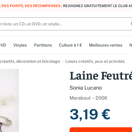
N GRATUITE DÈS 10 € D'ACHAT EN FRANCE MÉTROPOLITAINE AVEC MONDI
DVD
Vinyles
Partitions
Culture à 1 €
Meilleures ventes
N
 créatifs, décoration et bricolage
Loisirs créatifs, jeux et activités
Laine Feutr
Sonia Lucano
Marabout
2006
3,19 €