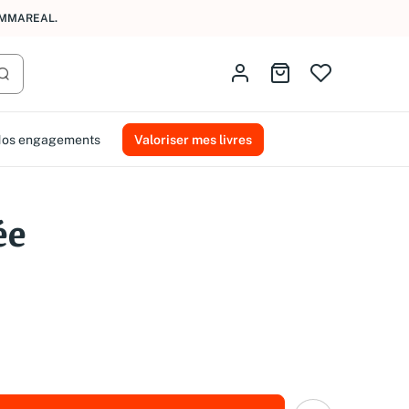
AL RELAY
.
Identifiez-vous
Aller au panier
Lancer la recherche
os engagements
Valoriser mes livres
ée