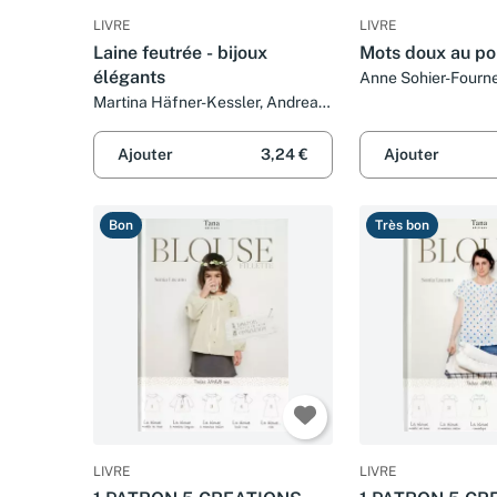
LIVRE
LIVRE
Laine feutrée - bijoux
Mots doux au poi
élégants
Anne Sohier-Fourne
Lucano et Sonia L
Martina Häfner-Kessler, Andrea
Rudolf et Françoise Blandeau
Ajouter
3,24 €
Ajouter
Bon
Très bon
LIVRE
LIVRE