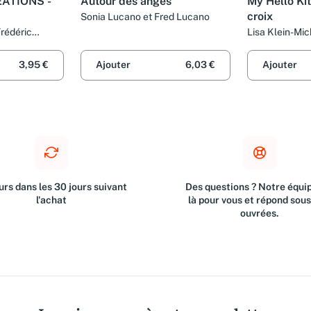
EATIONS -
Autour des anges
My Hello Kit
croix
Sonia Lucano et Fred Lucano
rédéric
Lisa Klein-Mic
et Anne Sohie
3,95 €
Ajouter
6,03 €
Ajouter
rs dans les 30 jours suivant
Des questions ? Notre équip
l'achat
là pour vous et répond sou
ouvrées.