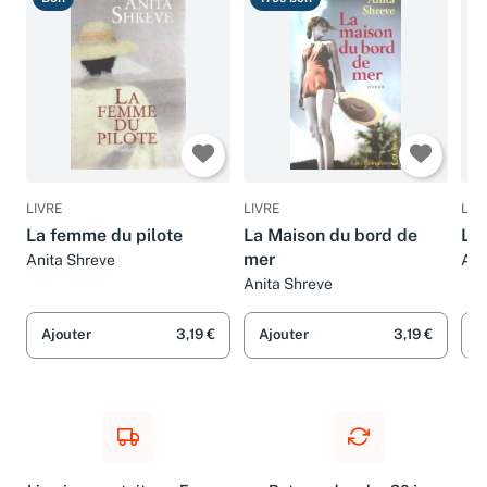
LIVRE
LIVRE
LIV
La femme du pilote
La Maison du bord de
L'o
mer
Anita Shreve
Ani
Anita Shreve
Ajouter
3,19 €
Ajouter
3,19 €
A