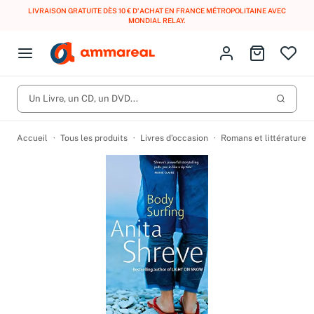
LIVRAISON GRATUITE DÈS 10 € D'ACHAT EN FRANCE MÉTROPOLITAINE AVEC
MONDIAL RELAY
.
Fermer le menu
Identifiez-vous
Aller au p
Open menu
Livres d’occasion
Lancer 
CD d'occasion
Un Livre, un CD, un DVD...
Produits
Catégories
DVD d'occasion
Accueil
Tous les produits
Livres d’occasion
Romans et littérature
Vinyles d'occasion
Partitions
Culture à 1 €
Vous n'avez pas trouvé l'article que vous cherchiez ?
Activez les notifications dans votre compte pour être alerté dès
Meilleures ventes
qu'il est en stock.
Nos engagements
Créer une alerte