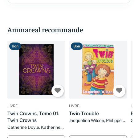
Ammareal recommande
Bon
Bon
B
LIVRE
LIVRE
LIV
Twin Crowns, Tome 01:
Twin Trouble
Ba
Twin Crowns
Jacqueline Wilson, Philippe
Gar
Dupasquier et Georgien
Catherine Doyle, Katherine
Overwater
WEBBER et Maud Ortalda