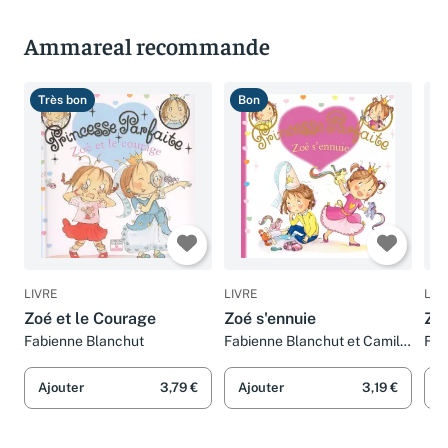
Ammareal recommande
Très bon
Bon
B
LIVRE
LIVRE
LIV
Zoé et le Courage
Zoé s'ennuie
Zoé
Fabienne Blanchut
Fabienne Blanchut et Camille
Fab
Dubois
Dub
Ajouter
3,79 €
Ajouter
3,19 €
A