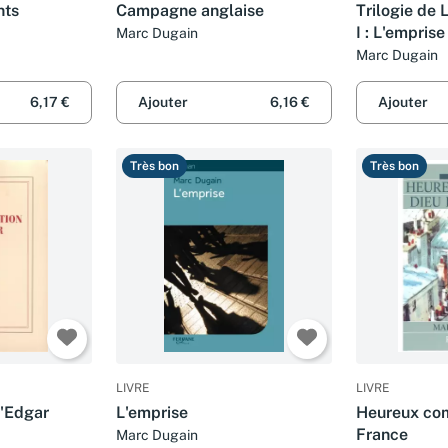
nts
Campagne anglaise
Trilogie de 
I : L'emprise
Marc Dugain
Marc Dugain
6,17 €
Ajouter
6,16 €
Ajouter
Très bon
Très bon
LIVRE
LIVRE
d'Edgar
L'emprise
Heureux co
France
Marc Dugain