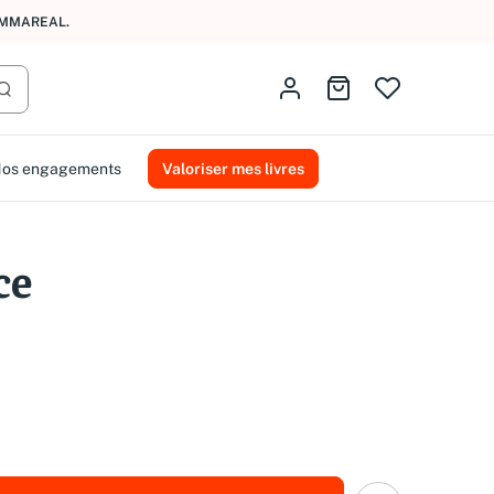
AMMAREAL.
Identifiez-vous
Aller au panier
Lancer la recherche
os engagements
Valoriser mes livres
ce