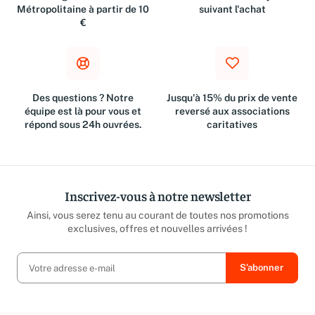
Livraison gratuite en France
Retours dans les 30 jours
Métropolitaine à partir de 10
suivant l'achat
€
Des questions ? Notre
Jusqu'à 15% du prix de vente
équipe est là pour vous et
reversé aux associations
répond sous 24h ouvrées.
caritatives
Inscrivez-vous à notre newsletter
Ainsi, vous serez tenu au courant de toutes nos promotions
exclusives, offres et nouvelles arrivées !