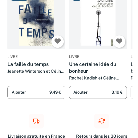
Très bon
Bon
B
LIVRE
LIVRE
LIV
La faille du temps
Une certaine idée du
Une
bonheur
bo
Jeanette Winterson et Céline
Leroy
Rachel Kadish et Céline
Rac
Leroy
LE
Ajouter
9,49 €
Ajouter
3,19 €
A