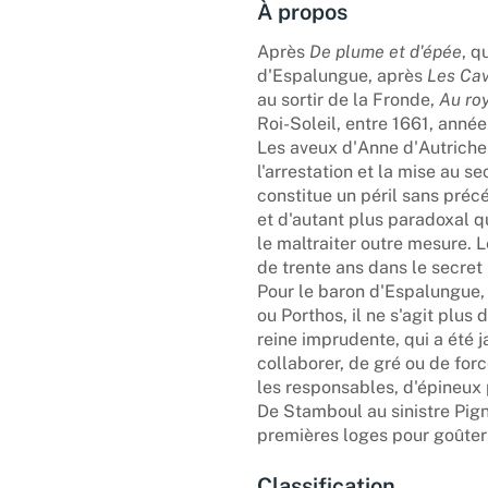
À propos
Après
De plume et d'épée
, q
d'Espalungue, après
Les Cav
au sortir de la Fronde,
Au ro
Roi-Soleil, entre 1661, anné
Les aveux d'Anne d'Autriche 
l'arrestation et la mise au s
constitue un péril sans préc
et d'autant plus paradoxal qu
le maltraiter outre mesure. 
de trente ans dans le secret 
Pour le baron d'Espalungue, 
ou Porthos, il ne s'agit plus
reine imprudente, qui a été ja
collaborer, de gré ou de forc
les responsables, d'épineux
De Stamboul au sinistre Pigne
premières loges pour goûter 
Classification