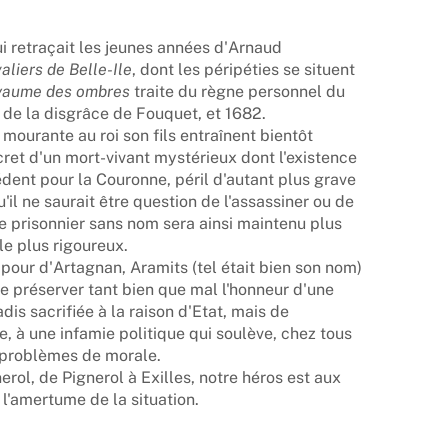
ui retraçait les jeunes années d'Arnaud
aliers de Belle-Ile
, dont les péripéties se situent
yaume des ombres
traite du règne personnel du
e de la disgrâce de Fouquet, et 1682.
mourante au roi son fils entraînent bientôt
ecret d'un mort-vivant mystérieux dont l'existence
édent pour la Couronne, péril d'autant plus grave
'il ne saurait être question de l'assassiner ou de
Le prisonnier sans nom sera ainsi maintenu plus
le plus rigoureux.
pour d'Artagnan, Aramits (tel était bien son nom)
 de préserver tant bien que mal l'honneur d'une
dis sacrifiée à la raison d'Etat, mais de
e, à une infamie politique qui soulève, chez tous
 problèmes de morale.
rol, de Pignerol à Exilles, notre héros est aux
l'amertume de la situation.