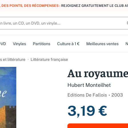
, DES POINTS, DES RÉCOMPENSES :
REJOIGNEZ GRATUITEMENT LE CLUB 
DVD
Vinyles
Partitions
Culture à 1 €
Meilleures ventes
N
et littérature
Littérature française
Au royaume
Hubert Monteilhet
Editions De Fallois
2003
3,19 €