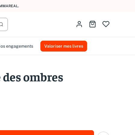
AMMAREAL.
Identifiez-vous
Aller au panier
Lancer la recherche
os engagements
Valoriser mes livres
 des ombres