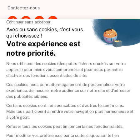
Besoin d'aide ?
Contactez-nous
International
🇪🇸
Espagne
🇩🇪
Allemagne
🇮🇹
Italie
Donner vos livres