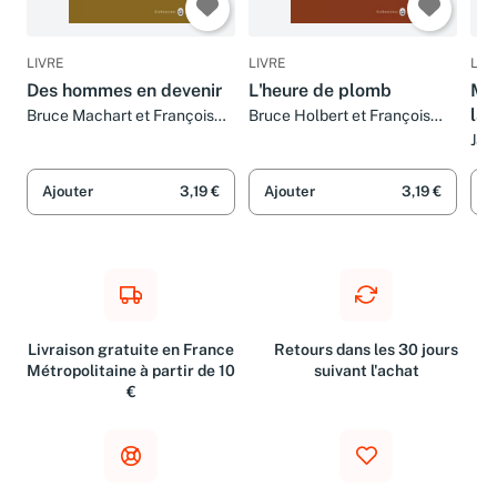
LIVRE
LIVRE
LIV
Des hommes en devenir
L'heure de plomb
Met
la 
Bruce Machart et François
Bruce Holbert et François
Happe
Happe
Bro
Jam
Ha
l'
Ajouter
3,19 €
Ajouter
3,19 €
A
Livraison gratuite en France
Retours dans les 30 jours
Métropolitaine à partir de 10
suivant l'achat
€