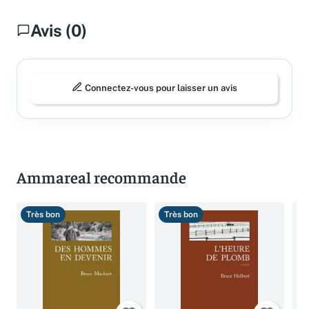
Avis (0)
Connectez-vous pour laisser un avis
Ammareal recommande
Très bon
Très bon
T