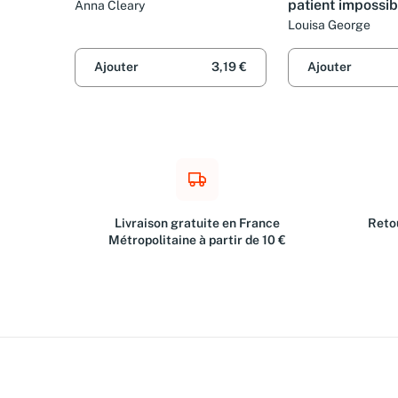
patient impossib
Anna Cleary
chirurgien inacc
Louisa George
(promotion)
Ajouter
3,19 €
Ajouter
Livraison gratuite en France
Retou
Métropolitaine à partir de 10 €