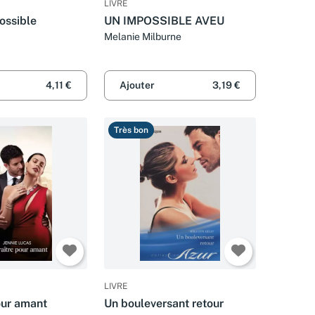
LIVRE
ossible
UN IMPOSSIBLE AVEU
Melanie Milburne
4,11 €
Ajouter
3,19 €
Très bon
LIVRE
our amant
Un bouleversant retour