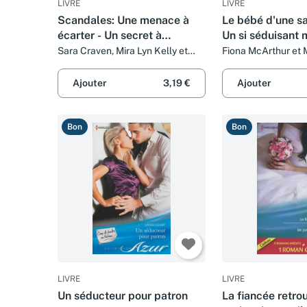
LIVRE
LIVRE
Scandales: Une menace à
Le bébé d'une s
écarter - Un secret à
Un si séduisant
défendre - Un honneur à
Sara Craven, Mira Lyn Kelly et
Fiona McArthur et M
Kate Walker
sauver
Ajouter
3,19 €
Ajouter
Bon
Bon
LIVRE
LIVRE
Un séducteur pour patron
La fiancée retro