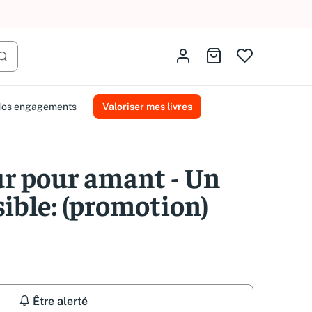
AMMAREAL.
Identifiez-vous
Aller au panier
Lancer la recherche
os engagements
Valoriser mes livres
r pour amant - Un
ible: (promotion)
Être alerté