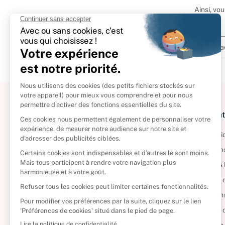
Ainsi, vo
À propos
Informat
Politique de retour
Informatio
Reprendre vos livres
Condition
Qui sommes-nous ?
Mentions 
Foire aux questions
Politique 
Nos engagements
Condition
CD d'occasion
Politique