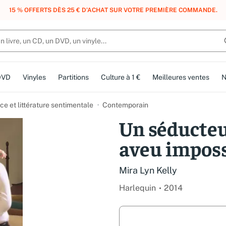
, DES POINTS, DES RÉCOMPENSES :
REJOIGNEZ GRATUITEMENT LE CLUB 
DVD
Vinyles
Partitions
Culture à 1 €
Meilleures ventes
N
e et littérature sentimentale
Contemporain
Un séducteu
aveu imposs
Mira Lyn Kelly
Harlequin
2014