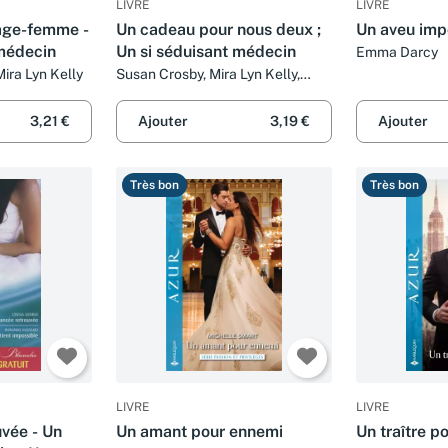
LIVRE
LIVRE
age-femme -
Un cadeau pour nous deux ;
Un aveu imp
 médecin
Un si séduisant médecin
Emma Darcy
ira Lyn Kelly
Susan Crosby, Mira Lyn Kelly,
Marcelle Cooper et Caroline Jung
3,21 €
Ajouter
3,19 €
Ajouter
Très bon
Très bon
LIVRE
LIVRE
uvée - Un
Un amant pour ennemi
Un traître p