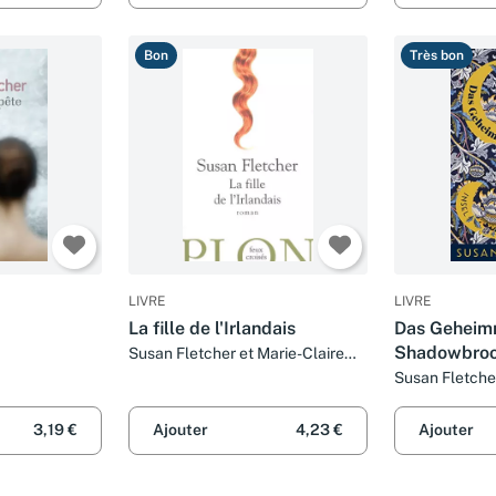
Bon
Très bon
LIVRE
LIVRE
La fille de l'Irlandais
Das Geheimn
Shadowbroo
Susan Fletcher et Marie-Claire
Pasquier
Susan Fletche
3,19 €
Ajouter
4,23 €
Ajouter