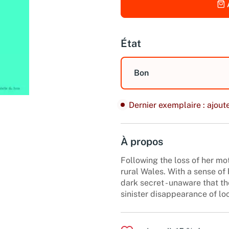
État
Bon
Dernier exemplaire : ajoute
À propos
Following the loss of her moth
rural Wales. With a sense of 
dark secret - unaware that t
sinister disappearance of l