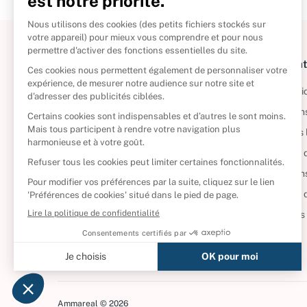
À propos
Informat
Politique de retour
Informatio
Reprendre vos livres
Condition
Qui sommes-nous ?
Mentions 
Foire aux questions
Politique 
Nos engagements
Condition
CD d'occasion
Politique
DVD d'occasion
Gérer vos
Livres d’occasion
Ammareal © 2026