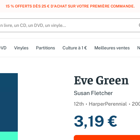
, DES POINTS, DES RÉCOMPENSES :
REJOIGNEZ GRATUITEMENT LE CLUB 
DVD
Vinyles
Partitions
Culture à 1 €
Meilleures ventes
N
Eve Green
Susan Fletcher
12th
HarperPerennial
20
3,19 €