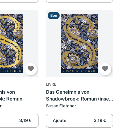
Bon
LIVRE
is von
Das Geheimnis von
k: Roman
Shadowbrook: Roman (insel
taschenbuch)
r
Susan Fletcher
3,19 €
Ajouter
3,19 €