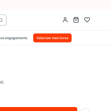
AMMAREAL.
Identifiez-vous
Aller au panier
Lancer la recherche
os engagements
Valoriser mes livres
05