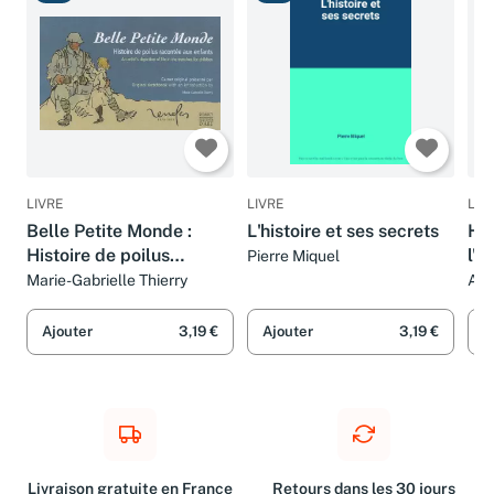
Bon
Bon
B
LIVRE
LIVRE
LIV
Belle Petite Monde :
L'histoire et ses secrets
His
Histoire de poilus
l'H
Pierre Miquel
racontée aux enfants
Marie-Gabrielle Thierry
Ant
et C
Ajouter
3,19 €
Ajouter
3,19 €
A