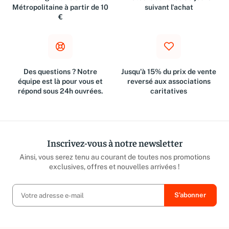
Livraison gratuite en France
Retours dans les 30 jours
Métropolitaine à partir de 10
suivant l'achat
€
Des questions ? Notre
Jusqu'à 15% du prix de vente
équipe est là pour vous et
reversé aux associations
répond sous 24h ouvrées.
caritatives
Inscrivez-vous à notre newsletter
Ainsi, vous serez tenu au courant de toutes nos promotions
exclusives, offres et nouvelles arrivées !