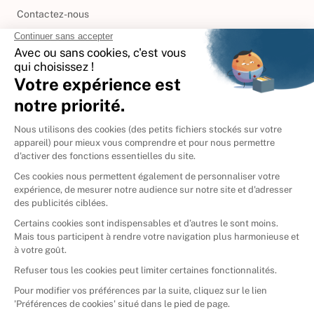
Contactez-nous
International
🇪🇸
Espagne
🇩🇪
Allemagne
🇮🇹
Italie
Donner vos livres