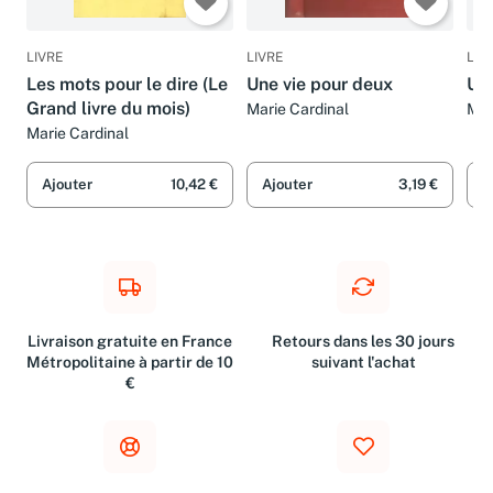
LIVRE
LIVRE
LIV
Les mots pour le dire (Le
Une vie pour deux
Une
Grand livre du mois)
Marie Cardinal
Mar
Marie Cardinal
Ajouter
10,42 €
Ajouter
3,19 €
A
Livraison gratuite en France
Retours dans les 30 jours
Métropolitaine à partir de 10
suivant l'achat
€