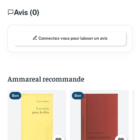
Avis (0)
Connectez-vous pour laisser un avis
Ammareal recommande
Bon
Bon
B