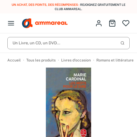
UN ACHAT, DES POINTS, DES RÉCOMPENSES :
REJOIGNEZ GRATUITEMENT LE
CLUB AMMAREAL.
Fermer le menu
Identifiez-vous
Aller au p
Open menu
Livres d’occasion
Lancer 
CD d'occasion
Un Livre, un CD, un DVD...
Produits
Catégories
DVD d'occasion
Accueil
Tous les produits
Livres d’occasion
Romans et littérature
Vinyles d'occasion
Partitions
Culture à 1 €
Vous n'avez pas trouvé l'article que vous cherchiez ?
Activez les notifications dans votre compte pour être alerté dès
Meilleures ventes
qu'il est en stock.
Nos engagements
Créer une alerte