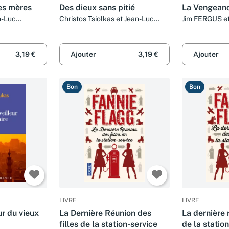
es mères
Des dieux sans pitié
La Vengeanc
n-Luc
Christos Tsiolkas et Jean-Luc
Jim FERGUS et
Piningre
PININGRE
3,19 €
Ajouter
3,19 €
Ajouter
Bon
Bon
LIVRE
LIVRE
ur du vieux
La Dernière Réunion des
La dernière 
filles de la station-service
de la statio