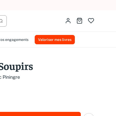
AMMAREAL.
Identifiez-vous
Aller au panier
Lancer la recherche
os engagements
Valoriser mes livres
 Soupirs
c Piningre