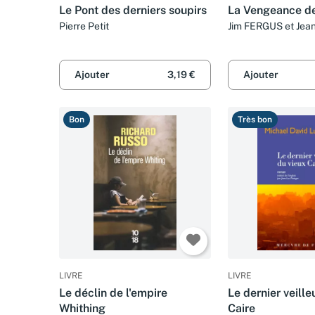
Le Pont des derniers soupirs
La Vengeance d
Pierre Petit
Jim FERGUS et Jea
PININGRE
Ajouter
3,19 €
Ajouter
Bon
Très bon
LIVRE
LIVRE
Le déclin de l'empire
Le dernier veille
Whithing
Caire