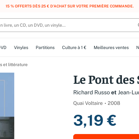
, DES POINTS, DES RÉCOMPENSES :
REJOIGNEZ GRATUITEMENT LE CLUB 
DVD
Vinyles
Partitions
Culture à 1 €
Meilleures ventes
N
et littérature
Le Pont des
Richard Russo
et
Jean-Lu
Quai Voltaire
2008
3,19 €