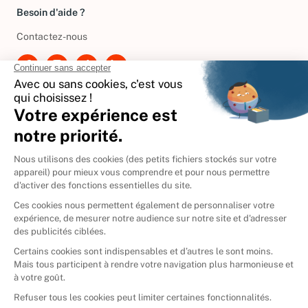
Besoin d'aide ?
Contactez-nous
International
🇪🇸
Espagne
🇩🇪
Allemagne
🇮🇹
Italie
Donner vos livres