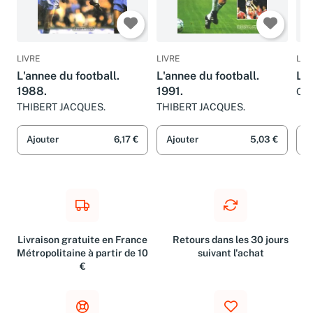
LIVRE
LIVRE
LIV
L'annee du football.
L'annee du football.
L'a
1988.
1991.
COL
THIBERT JACQUES.
THIBERT JACQUES.
Ajouter
6,17 €
Ajouter
5,03 €
A
Livraison gratuite en France
Retours dans les 30 jours
Métropolitaine à partir de 10
suivant l'achat
€