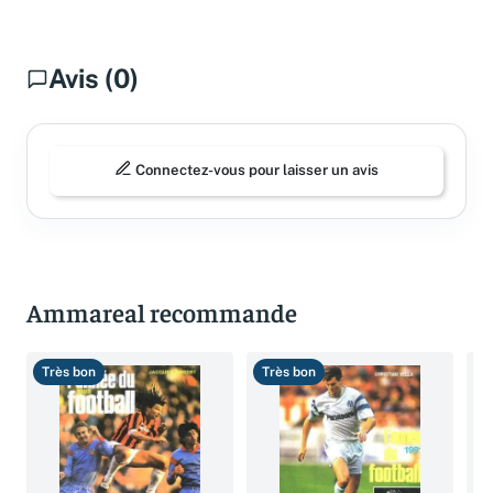
Avis (0)
Connectez-vous pour laisser un avis
Ammareal recommande
Très bon
Très bon
T