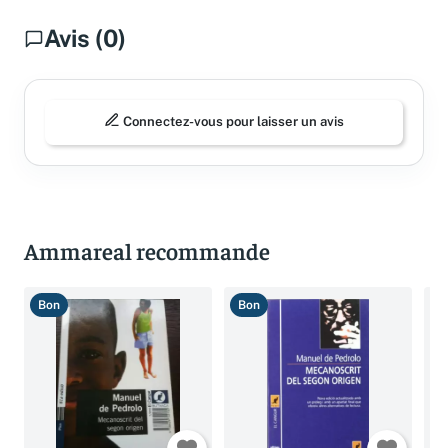
Avis (0)
Connectez-vous pour laisser un avis
Ammareal recommande
Bon
Bon
B