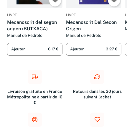
LIVRE
LIVRE
LIV
Mecanoscrit del segon
Mecanoscrit Del Secon
Mos
origen (BUTXACA)
Origen
Man
Manuel de Pedrolo
Manuel de Pedrolo
Ajouter
6,17 €
Ajouter
3,27 €
A
Livraison gratuite en France
Retours dans les 30 jours
Métropolitaine à partir de 10
suivant l'achat
€