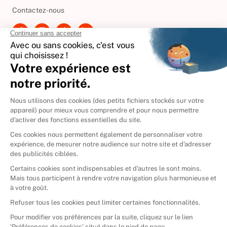
Contactez-nous
International
🇪🇸
Espagne
🇩🇪
Allemagne
🇮🇹
Italie
Donner vos livres