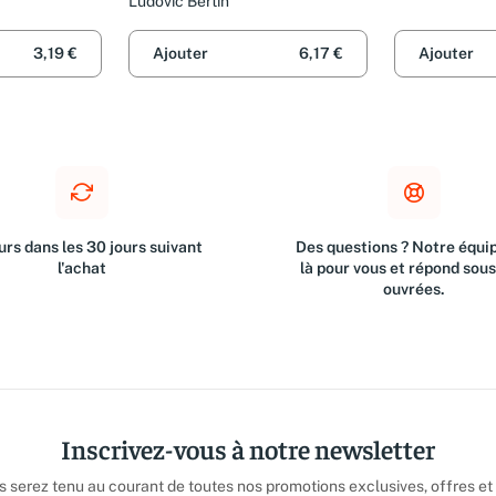
inquiétante à Dunkerque
Ludovic Bertin
3,19 €
Ajouter
6,17 €
Ajouter
rs dans les 30 jours suivant
Des questions ? Notre équip
l'achat
là pour vous et répond sou
ouvrées.
Inscrivez-vous à notre newsletter
us serez tenu au courant de toutes nos promotions exclusives, offres et