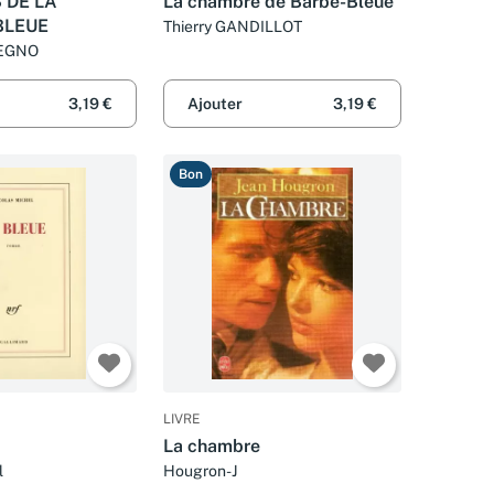
 DE LA
La chambre de Barbe-Bleue
BLEUE
Thierry GANDILLOT
EGNO
3,19 €
Ajouter
3,19 €
Bon
LIVRE
La chambre
l
Hougron-J