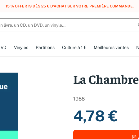
, DES POINTS, DES RÉCOMPENSES :
REJOIGNEZ GRATUITEMENT LE CLUB 
DVD
Vinyles
Partitions
Culture à 1 €
Meilleures ventes
N
La Chambre
1988
4,78 €