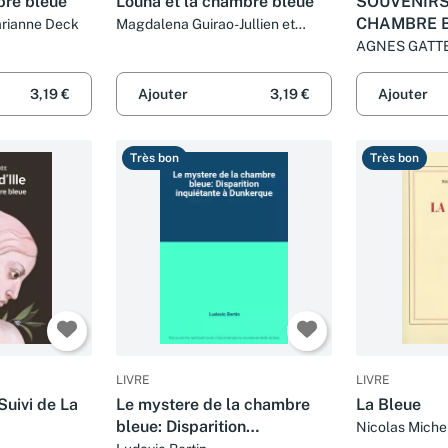
bre bleue
Louna et la chambre bleue
SOUVENIRS
CHAMBRE 
arianne Deck
Magdalena Guirao-Jullien et
Christine Davenier
AGNES GATT
3,19 €
Ajouter
3,19 €
Ajouter
Très bon
Très bon
LIVRE
LIVRE
 Suivi de La
Le mystere de la chambre
La Bleue
bleue: Disparition
Nicolas Miche