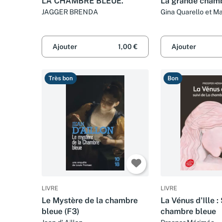
LA CHAMBRE BLEUE.
La grande cham
JAGGER BRENDA
Gina Quarello et M
Ajouter
1,00 €
Ajouter
Très bon
Bon
LIVRE
LIVRE
Le Mystère de la chambre
La Vénus d'Ille :
bleue (F3)
chambre bleue