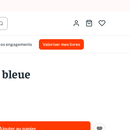
AMMAREAL.
Identifiez-vous
Aller au panier
Lancer la recherche
os engagements
Valoriser mes livres
 bleue
Ajouter au panier