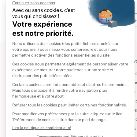
À propos
Informat
Politique de retour
Informatio
Reprendre vos livres
Condition
Qui sommes-nous ?
Mentions 
Foire aux questions
Politique 
Nos engagements
Condition
CD d'occasion
Politique
DVD d'occasion
Gérer vos