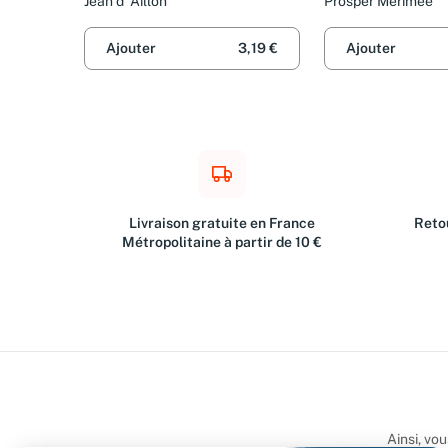
Jean d' Aillon
Prosper Mérimée
Ajouter
3,19 €
Ajouter
Livraison gratuite en France
Retou
Métropolitaine à partir de 10 €
Ainsi, vo