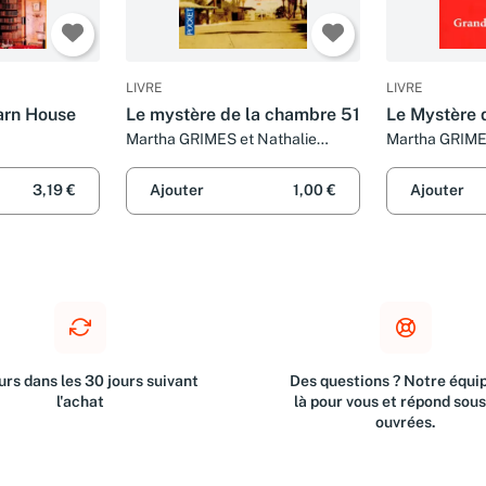
LIVRE
LIVRE
arn House
Le mystère de la chambre 51
Le Mystère 
Martha GRIMES et Nathalie
Martha GRIM
SERVAL
3,19 €
Ajouter
1,00 €
Ajouter
rs dans les 30 jours suivant
Des questions ? Notre équip
l'achat
là pour vous et répond sou
ouvrées.