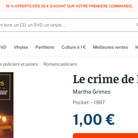
, DES POINTS, DES RÉCOMPENSES :
REJOIGNEZ GRATUITEMENT LE CLUB 
DVD
Vinyles
Partitions
Culture à 1 €
Meilleures ventes
N
 policiers et polars
Romans policiers
Le crime de
Martha Grimes
Pocket
1997
1,00 €