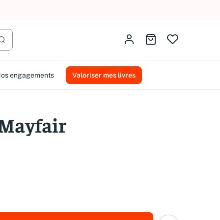
AMMAREAL.
Identifiez-vous
Aller au panier
Lancer la recherche
os engagements
Valoriser mes livres
 Mayfair