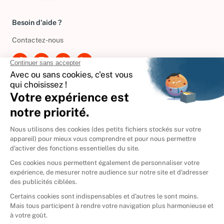
Besoin d'aide ?
Contactez-nous
International
🇪🇸
Espagne
🇩🇪
Allemagne
🇮🇹
Italie
Donner vos livres