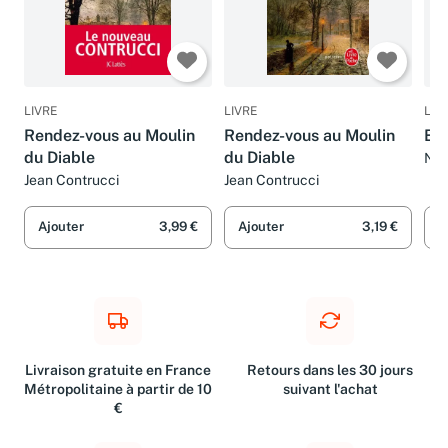
LIVRE
LIVRE
LIV
Rendez-vous au Moulin
Rendez-vous au Moulin
BU
du Diable
du Diable
NOR
Jean Contrucci
Jean Contrucci
Ajouter
3,99 €
Ajouter
3,19 €
A
Livraison gratuite en France
Retours dans les 30 jours
Métropolitaine à partir de 10
suivant l'achat
€