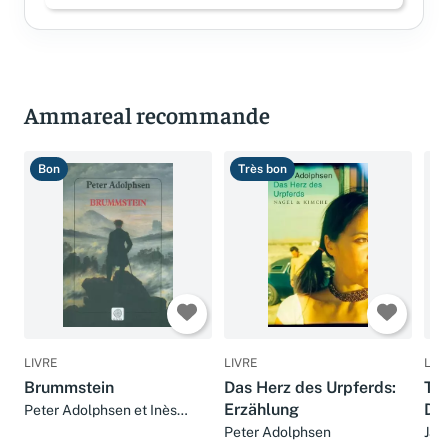
Ammareal recommande
Bon
Très bon
B
LIVRE
LIVRE
LIV
Brummstein
Das Herz des Urpferds:
Tem
Erzählung
Dan
Peter Adolphsen et Inès
Jorgensen
Peter Adolphsen
Jan