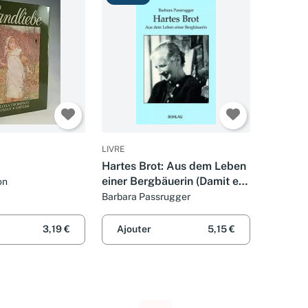
LIVRE
Hartes Brot: Aus dem Leben
einer Bergbäuerin (Damit es
on
nicht verlorengeht...)
Barbara Passrugger
3,19 €
Ajouter
5,15 €