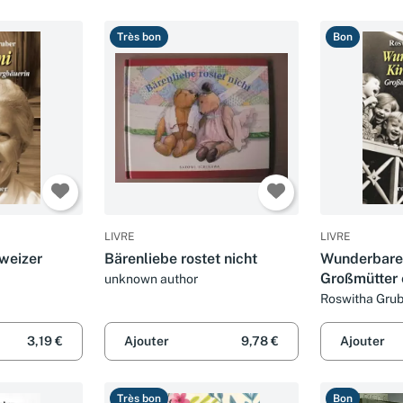
Très bon
Bon
LIVRE
LIVRE
hweizer
Bärenliebe rostet nicht
Wunderbare 
Großmütter 
unknown author
Roswitha Grub
3,19 €
Ajouter
9,78 €
Ajouter
Très bon
Bon