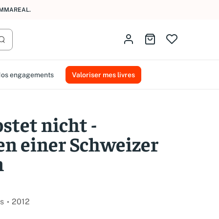
AMMAREAL.
Identifiez-vous
Aller au panier
Lancer la recherche
os engagements
Valoriser mes livres
stet nicht -
n einer Schweizer
n
s
2012