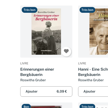
Très bon
Très bon
LIVRE
LIVRE
Erinnerungen einer
Hanni - Eine Sc
Bergbäuerin
Bergbäuerin
Roswitha Gruber
Roswitha Gruber
Ajouter
6,09 €
Ajouter
Bon
Très bon