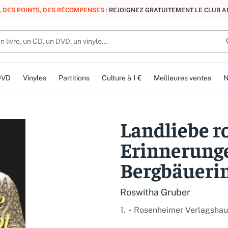
, DES POINTS, DES RÉCOMPENSES :
REJOIGNEZ GRATUITEMENT LE CLUB 
DVD
Vinyles
Partitions
Culture à 1 €
Meilleures ventes
N
Landliebe ro
Erinnerunge
Bergbäueri
Roswitha Gruber
1.
Rosenheimer Verlagshau