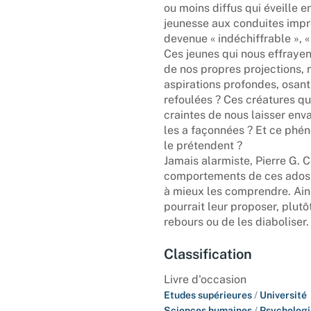
ou moins diffus qui éveille 
jeunesse aux conduites impré
devenue « indéchiffrable », «
Ces jeunes qui nous effrayent
de nos propres projections, 
aspirations profondes, osant
refoulées ? Ces créatures qu
craintes de nous laisser enva
les a façonnées ? Et ce phé
le prétendent ?
Jamais alarmiste, Pierre G. C
comportements de ces ados qu
à mieux les comprendre. Ainsi
pourrait leur proposer, plutô
rebours ou de les diaboliser.
Classification
Livre d'occasion
Etudes supérieures
/
Université
Sciences humaines
/
Psychologi