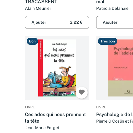
TRACASSENT
mal
Alain Meunier
Patricia Delahaie
Ajouter
3,22 €
Ajouter
Bon
Très bon
LIVRE
LIVRE
Ces ados qui nous prennent
Psychologie de l
la tête
Pierre G Coslin et 
Winnykamen
Jean-Marie Forget