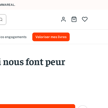
AMMAREAL.
Identifiez-vous
Aller au panier
Lancer la recherche
os engagements
Valoriser mes livres
i nous font peur