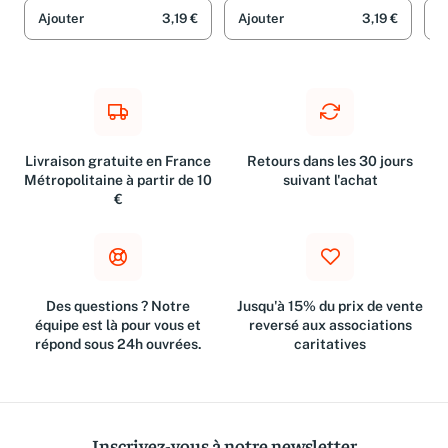
Ajouter
3,19 €
Ajouter
3,19 €
A
Livraison gratuite en France
Retours dans les 30 jours
Métropolitaine à partir de 10
suivant l'achat
€
Des questions ? Notre
Jusqu'à 15% du prix de vente
équipe est là pour vous et
reversé aux associations
répond sous 24h ouvrées.
caritatives
Inscrivez-vous à notre newsletter