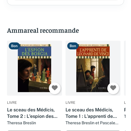
Ammareal recommande
Bon
Bon
B
LIVRE
LIVRE
LIV
Le sceau des Médicis,
Le sceau des Médicis,
Pri
Tome 2 : L'espion des
Tome 1 : L'apprenti de
The
Borgia
Léonard de Vinci
Theresa Breslin
Theresa Breslin et Pascale
Poulain