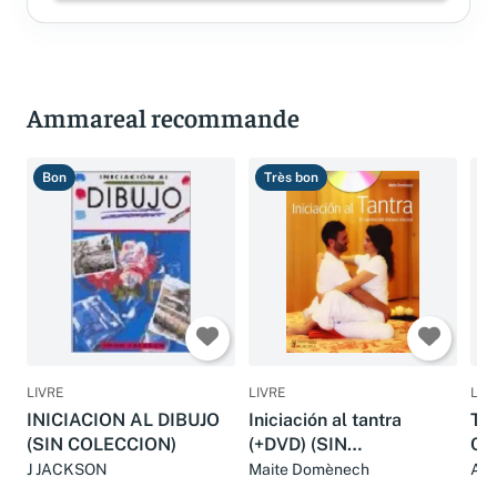
Ammareal recommande
Bon
Très bon
T
LIVRE
LIVRE
LIV
INICIACION AL DIBUJO
Iniciación al tantra
Tea
(SIN COLECCION)
(+DVD) (SIN
CO
COLECCION)
J JACKSON
Maite Domènech
Ado