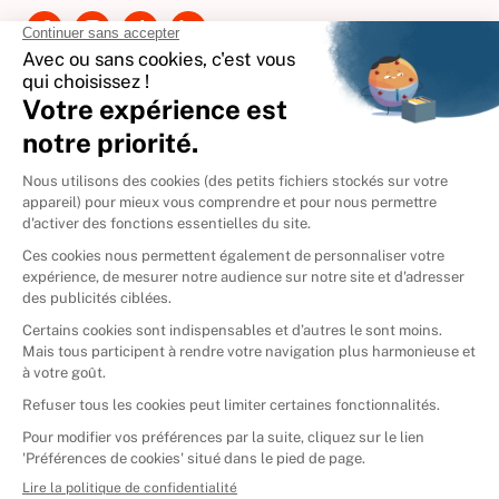
International
🇪🇸
Espagne
🇩🇪
Allemagne
🇮🇹
Italie
Donner vos livres