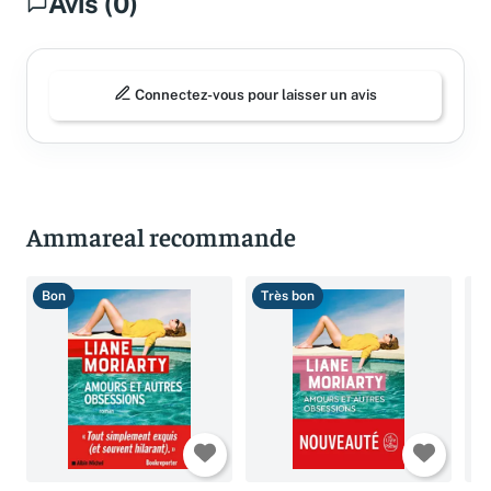
Avis (0)
Connectez-vous pour laisser un avis
Ammareal recommande
Bon
Très bon
B