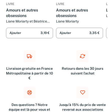
LIVRE
LIVRE
LIV
Amours et autres
Amours et autres
Le 
obsessions
obsessions
Lia
Tau
Liane Moriarty et Béatrice
Liane Moriarty
Taupeau
Ajouter
3,19 €
Ajouter
3,35 €
A
Livraison gratuite en France
Retours dans les 30 jours
Métropolitaine à partir de 10
suivant l'achat
€
Des questions ? Notre
Jusqu'à 15% du prix de vente