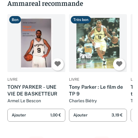
Ammareal recommande
Bon
Très bon
T
LIVRE
LIVRE
LIV
TONY PARKER - UNE
Tony Parker : Le film de
Ton
VIE DE BASKETTEUR
TP 9
tou
Armel Le Bescon
Charles Biétry
Ton
Ajouter
1,00 €
Ajouter
3,19 €
A