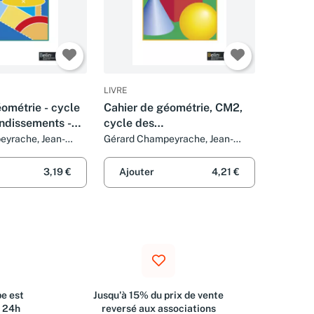
LIVRE
ométrie - cycle
Cahier de géométrie, CM2,
ndissements -
cycle des
approfondissements
eyrache, Jean-
Gérard Champeyrache, Jean-
et Denis Stoecklé
Claude Fatta et Denis Stoecklé
3,19 €
Ajouter
4,21 €
e est
Jusqu'à 15% du prix de vente
s 24h
reversé aux associations