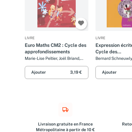
LIVRE
LIVRE
Euro Maths CM2 : Cycle des
Expression écrit
approfondissements
Cycle des
approfondissem
Marie-Lise Peltier, Joël Briand,
Bernard Schneuwl
Bernadette Ngono et Danielle
Vergnes
Ajouter
3,19 €
Ajouter
Livraison gratuite en France
Retou
Métropolitaine à partir de 10 €