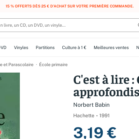
, DES POINTS, DES RÉCOMPENSES :
REJOIGNEZ GRATUITEMENT LE CLUB 
DVD
Vinyles
Partitions
Culture à 1 €
Meilleures ventes
N
e et Parascolaire
École primaire
C'est à lire 
approfondi
Norbert Babin
Hachette
1991
3,19 €