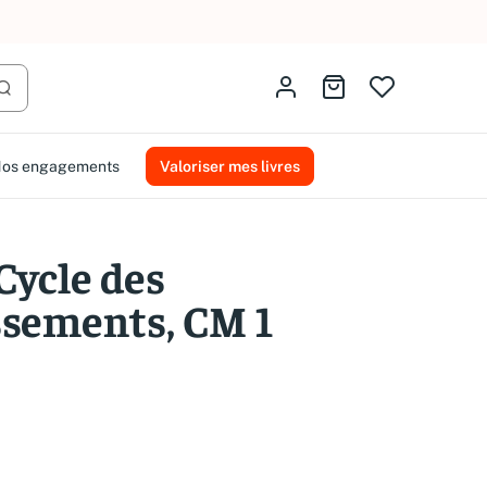
AMMAREAL.
Identifiez-vous
Aller au panier
Lancer la recherche
os engagements
Valoriser mes livres
: Cycle des
ssements, CM 1