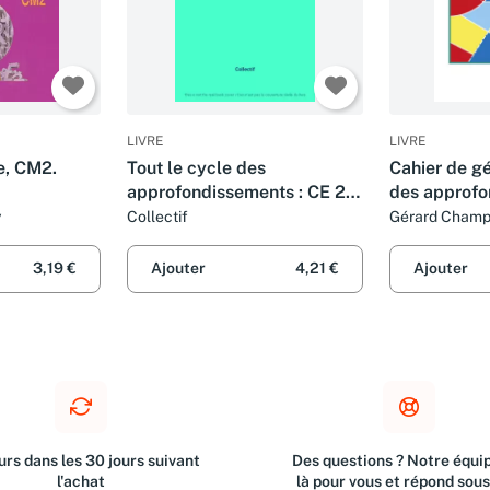
LIVRE
LIVRE
e, CM2.
Tout le cycle des
Cahier de gé
approfondissements : CE 2,
des approfo
ents
CM 1, CM 2
CE2
y
Collectif
Gérard Champ
Claude Fatta 
3,19 €
Ajouter
4,21 €
Ajouter
rs dans les 30 jours suivant
Des questions ? Notre équip
l'achat
là pour vous et répond sou