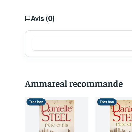
Avis (0)
Ammareal recommande
Très bon
Très bon