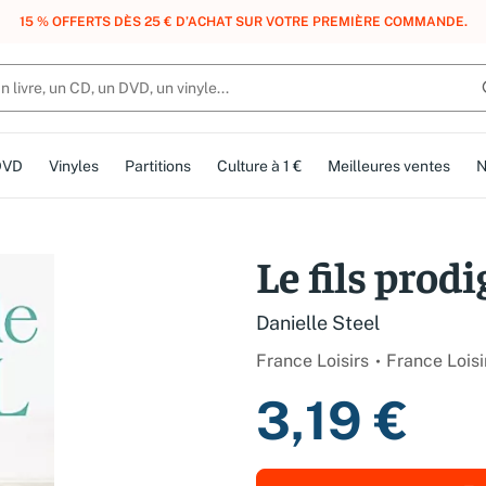
, DES POINTS, DES RÉCOMPENSES :
REJOIGNEZ GRATUITEMENT LE CLUB 
DVD
Vinyles
Partitions
Culture à 1 €
Meilleures ventes
N
Le fils prod
Danielle Steel
France Loisirs
France Loisi
3,19 €