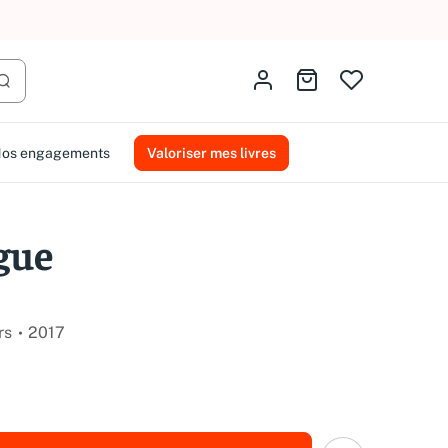
AMMAREAL.
Identifiez-vous
Aller au panier
Lancer la recherche
os engagements
Valoriser mes livres
igue
rs
2017