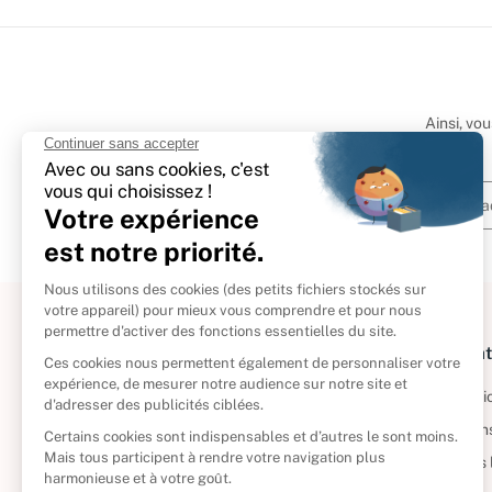
Ainsi, vo
À propos
Informat
Politique de retour
Informatio
Reprendre vos livres
Condition
Qui sommes-nous ?
Mentions 