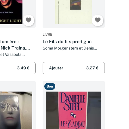
LIVRE
lumière :
Le Fils du fils prodigue
 Nick Traina,
Soma Morgenstern et Denis
Authier
 et Vassoula
3,49 €
Ajouter
3,27 €
Bon