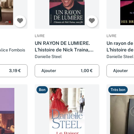
LIVRE
LIVRE
UN RAYON DE LUMIERE.
Un rayon de 
L'histoire de Nick Traina,
L'histoire de
Alice Fombois
mon fils
mon fils
Danielle Steel
Danielle Steel
Galangau
3,19 €
Ajouter
1,00 €
Ajouter
Bon
Très bon