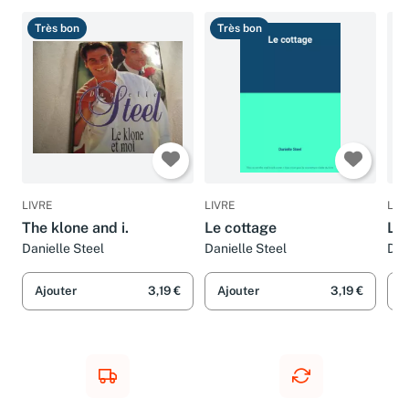
Très bon
Très bon
T
LIVRE
LIVRE
LIV
The klone and i.
Le cottage
Le 
Danielle Steel
Danielle Steel
Dan
Ajouter
3,19 €
Ajouter
3,19 €
A