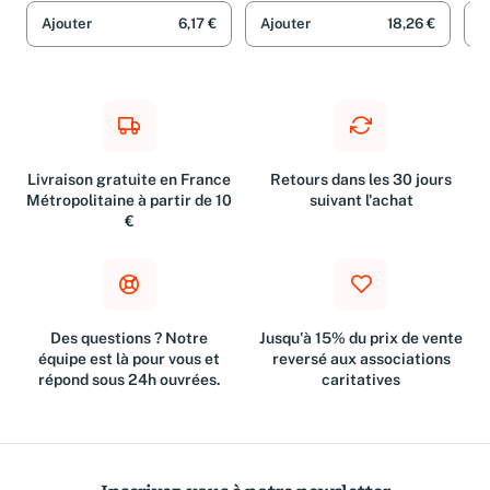
d'Armand Lanoux.
Ajouter
6,17 €
Ajouter
18,26 €
A
Illustrations de Jean-
Denis Maill
Livraison gratuite en France
Retours dans les 30 jours
Métropolitaine à partir de 10
suivant l'achat
€
Des questions ? Notre
Jusqu'à 15% du prix de vente
équipe est là pour vous et
reversé aux associations
répond sous 24h ouvrées.
caritatives