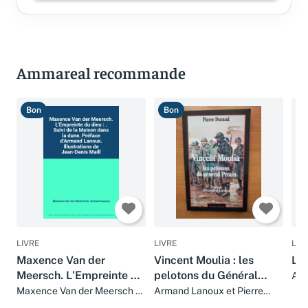
Ammareal recommande
Bon
Bon
B
LIVRE
LIVRE
LIV
Maxence Van der
Vincent Moulia : les
L'o
Meersch. L'Empreinte du
pelotons du Général
Ar
dieu : . Suivi de la Maison
Pétain
Maxence Van der Meersch et
Armand Lanoux et Pierre
Armand Lanoux
Durand
dans la dune. Préface