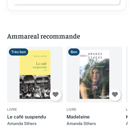
Connectez-vous pour laisser un avis
Ammareal recommande
Très bon
Bon
B
LIVRE
LIVRE
LIV
Le café suspendu
Madeleine
Ke
Amanda Sthers
Amanda Sthers
Ama