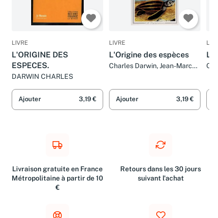
LIVRE
LIVRE
LIV
L'ORIGINE DES
L'Origine des espèces
L'O
ESPECES.
Charles Darwin, Jean-Marc
Cha
Drouin et E. Barbier
DARWIN CHARLES
Ajouter
3,19 €
Ajouter
3,19 €
A
Livraison gratuite en France
Retours dans les 30 jours
Métropolitaine à partir de 10
suivant l'achat
€