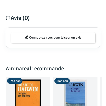
Avis (0)
Connectez-vous pour laisser un avis
Ammareal recommande
Très bon
Très bon
T