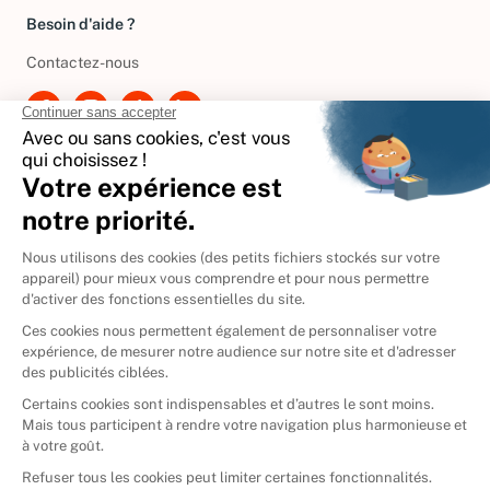
Besoin d'aide ?
Contactez-nous
International
🇪🇸
Espagne
🇩🇪
Allemagne
🇮🇹
Italie
Donner vos livres