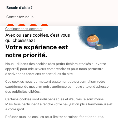
Besoin d'aide ?
Contactez-nous
International
🇪🇸
Espagne
🇩🇪
Allemagne
🇮🇹
Italie
Donner vos livres