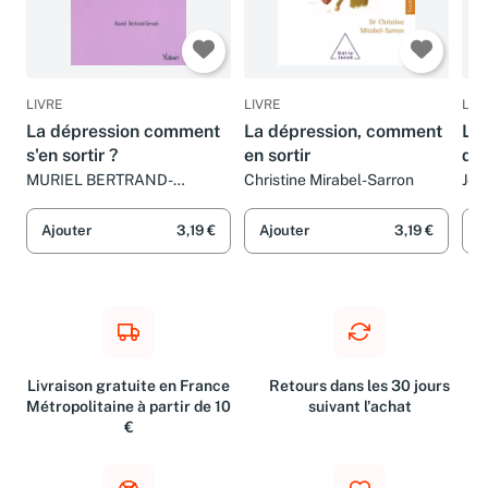
LIVRE
LIVRE
LIV
La dépression comment
La dépression, comment
La 
s'en sortir ?
en sortir
qu
sor
MURIEL BERTRAND-
Christine Mirabel-Sarron
Jea
SERVAIS
Ajouter
3,19 €
Ajouter
3,19 €
A
Livraison gratuite en France
Retours dans les 30 jours
Métropolitaine à partir de 10
suivant l'achat
€