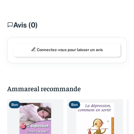
Avis (0)
Connectez-vous pour laisser un avis
Ammareal recommande
Bon
Bon
T