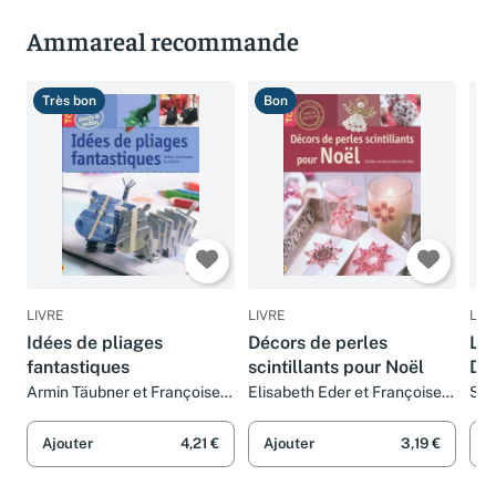
Ammareal recommande
Très bon
Bon
C
LIVRE
LIVRE
LIV
Idées de pliages
Décors de perles
Les
fantastiques
scintillants pour Noël
Déc
oc
Armin Täubner et Françoise
Elisabeth Eder et Françoise
S G
Blandeau
Blandeau
Col
Bla
Ajouter
4,21 €
Ajouter
3,19 €
A