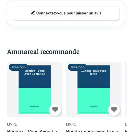
Connectez-vous pour laisser un avis
Ammareal recommande
Très bon
Très bon
B
LIVRE
LIVRE
LIV
Rendez - Vous Avec La
Rendez-vous avec la vie
Ren