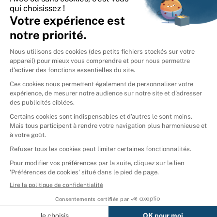
International
🇪🇸
Espagne
🇩🇪
Allemagne
🇮🇹
Italie
Donner vos livres
Ammareal © 2026
Afficher tous les résultats