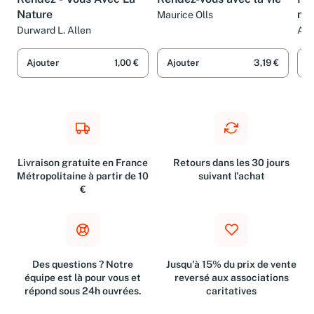
Nature
mo
Maurice Olls
Durward L. Allen
Aga
Ajouter
1,00 €
Ajouter
3,19 €
A
Livraison gratuite en France
Retours dans les 30 jours
Métropolitaine à partir de 10
suivant l'achat
€
Des questions ? Notre
Jusqu'à 15% du prix de vente
équipe est là pour vous et
reversé aux associations
répond sous 24h ouvrées.
caritatives