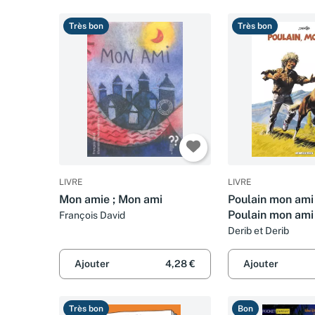
Très bon
Très bon
LIVRE
LIVRE
Mon amie ; Mon ami
Poulain mon ami 
Poulain mon ami
François David
Derib et Derib
Ajouter
4,28 €
Ajouter
Très bon
Bon