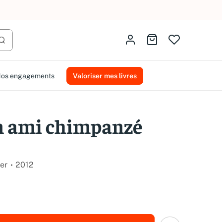
AMMAREAL.
Identifiez-vous
Aller au panier
Lancer la recherche
os engagements
Valoriser mes livres
 ami chimpanzé
ier
2012