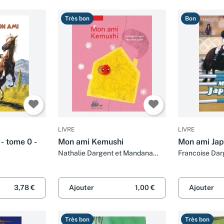
Très bon
Bon
LIVRE
LIVRE
- tome 0 -
Mon ami Kemushi
Mon ami Ja
Nathalie Dargent et Mandana
Francoise Darg
Sadat
Durand
3,78 €
Ajouter
1,00 €
Ajouter
Très bon
Très bon