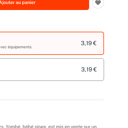
Ajouter au panier
3,19 €
 avec équipements.
3,19 €
s, Yombé, bébé singe, est mis en vente sur un