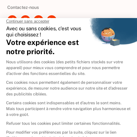
Besoin d'aide ?
Contactez-nous
International
🇪🇸
Espagne
🇩🇪
Allemagne
🇮🇹
Italie
Donner vos livres