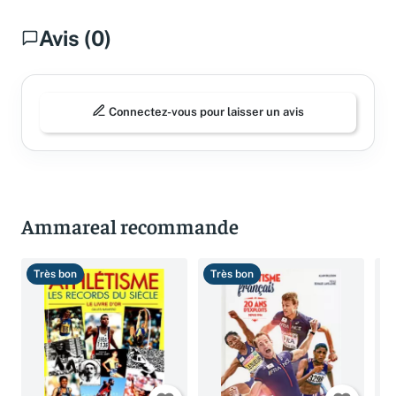
Avis (0)
Connectez-vous pour laisser un avis
Ammareal recommande
Très bon
Très bon
T