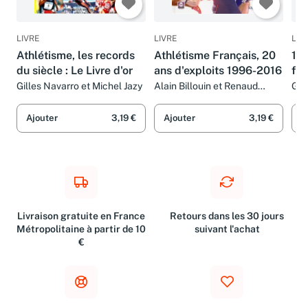
LIVRE
LIVRE
LIV
Athlétisme, les records
Athlétisme Français, 20
100
du siècle : Le Livre d'or
ans d'exploits 1996-2016
fra
Gilles Navarro et Michel Jazy
Alain Billouin et Renaud
Gil
Lavillenie
Ka
Ajouter
3,19 €
Ajouter
3,19 €
A
Livraison gratuite en France
Retours dans les 30 jours
Métropolitaine à partir de 10
suivant l'achat
€