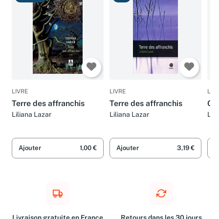
Très bon
Bon
C
LIVRE
LIVRE
LIV
Terre des affranchis
Terre des affranchis
Ca
Liliana Lazar
Liliana Lazar
Lil
Ajouter
1,00 €
Ajouter
3,19 €
A