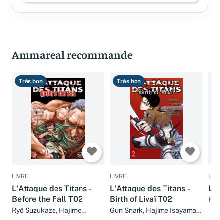
Ammareal recommande
Très bon
Très bon
B
LIVRE
LIVRE
LIV
L'Attaque des Titans -
L'Attaque des Titans -
L'A
Before the Fall T02
Birth of Livaï T02
Haj
Ryô Suzukaze, Hajime
Gun Snark, Hajime Isayama