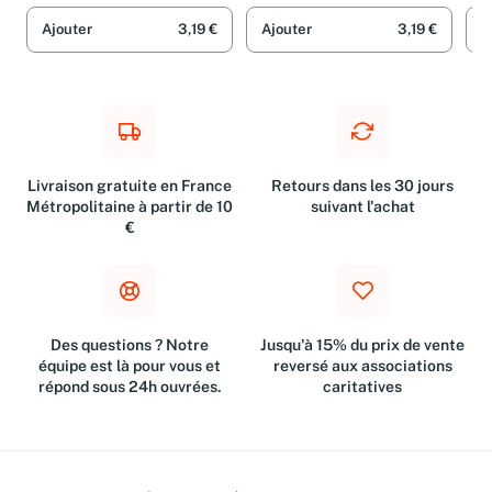
Isayama et Satoshi Shiki
et Hikaru Suruga
Ajouter
3,19 €
Ajouter
3,19 €
A
Livraison gratuite en France
Retours dans les 30 jours
Métropolitaine à partir de 10
suivant l'achat
€
Des questions ? Notre
Jusqu'à 15% du prix de vente
équipe est là pour vous et
reversé aux associations
répond sous 24h ouvrées.
caritatives