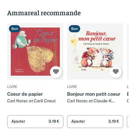
Ammareal recommande
Bon
Bon
B
LIVRE
LIVRE
LIV
Coeur de papier
Bonjour mon petit coeur
Bon
Carl Norac et Carll Cneut
Carl Norac et Claude-K
Car
Dubois
Ajouter
3,19 €
Ajouter
3,19 €
A