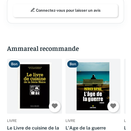
Connectez-vous pour laisser un avis
Ammareal recommande
Bon
Bon
B
LIVRE
LIVRE
LIV