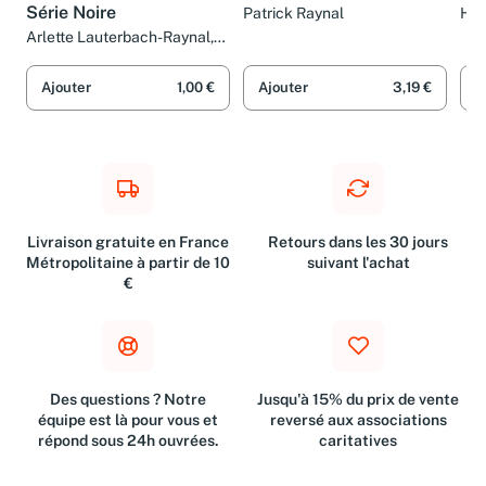
Le Livre de cuisine de la
L'Age de la guerre
Les
Série Noire
Patrick Raynal
Har
RA
Arlette Lauterbach-Raynal,
Alain Raybaud, Jochen
Gerner et Patrick Raynal
Ajouter
1,00 €
Ajouter
3,19 €
A
Livraison gratuite en France
Retours dans les 30 jours
Métropolitaine à partir de 10
suivant l'achat
€
Des questions ? Notre
Jusqu'à 15% du prix de vente
équipe est là pour vous et
reversé aux associations
répond sous 24h ouvrées.
caritatives