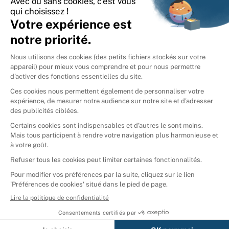
International
🇪🇸
Espagne
🇩🇪
Allemagne
🇮🇹
Italie
Donner vos livres
Ammareal © 2026