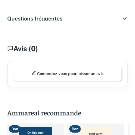
Spécifications
Questions fréquentes
Avis (0)
Connectez-vous pour laisser un avis
Ammareal recommande
Bon
Bon
T