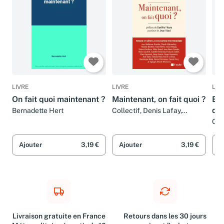
LIVRE
LIVRE
LIV
On fait quoi maintenant ?
Maintenant, on fait quoi ?
Et
quo
Bernadette Hert
Collectif, Denis Lafay,
Cynthia Fleury, Jean Viard et
Chr
Azouz Begag
Ajouter
3,19 €
Ajouter
3,19 €
A
Livraison gratuite en France
Retours dans les 30 jours