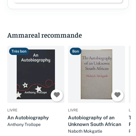
Ammareal recommande
Très bon
Bon
T
LIVRE
LIVRE
LIV
An Autobiography
Autobiography of an
Tim
Unknown South African
Fr
Anthony Trollope
Au
Naboth Mokgatle
Phy