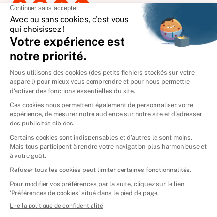
International
🇪🇸
Espagne
🇩🇪
Allemagne
🇮🇹
Italie
Donner vos livres