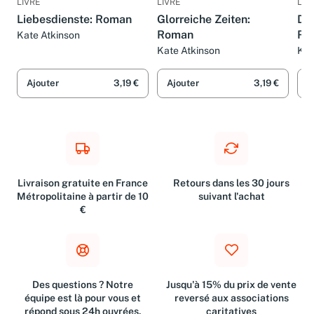
LIVRE
LIVRE
LIV
Liebesdienste: Roman
Glorreiche Zeiten:
De
Roman
Ro
Kate Atkinson
Kate Atkinson
Kat
Ajouter
3,19 €
Ajouter
3,19 €
A
Livraison gratuite en France
Retours dans les 30 jours
Métropolitaine à partir de 10
suivant l'achat
€
Des questions ? Notre
Jusqu'à 15% du prix de vente
équipe est là pour vous et
reversé aux associations