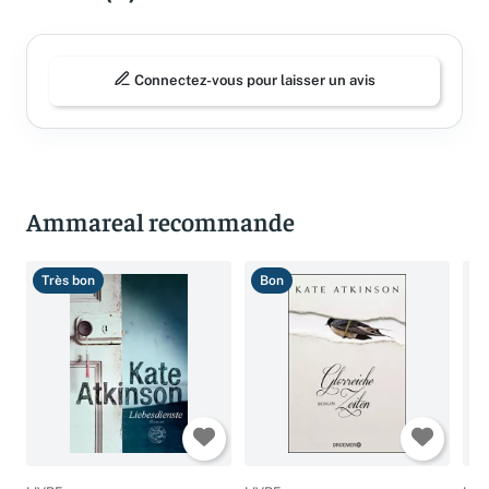
Avis (0)
Connectez-vous pour laisser un avis
Ammareal recommande
Très bon
Bon
T